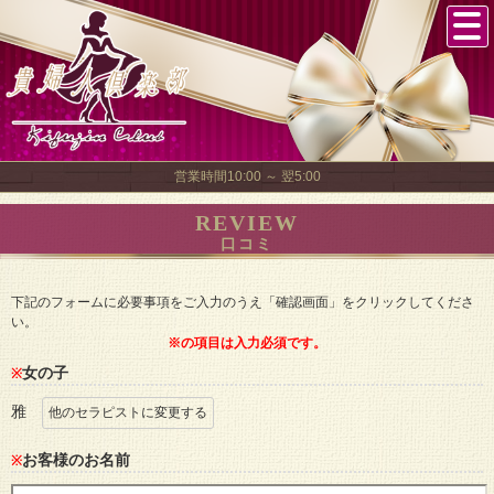
営業時間10:00 ～ 翌5:00
REVIEW
口コミ
下記のフォームに必要事項をご入力のうえ「確認画面」をクリックしてくださ
い。
※の項目は入力必須です。
女の子
※
雅
他のセラピストに変更する
お客様のお名前
※