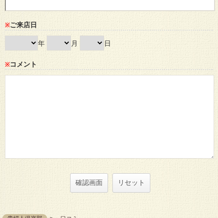
ご来店日
※
年
月
日
コメント
※