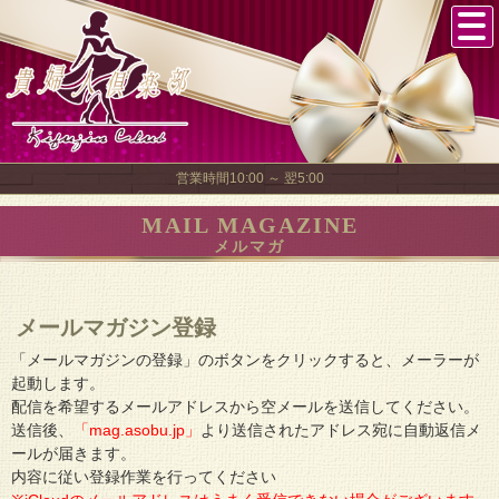
営業時間10:00 ～ 翌5:00
MAIL MAGAZINE
メルマガ
メールマガジン登録
「メールマガジンの登録」のボタンをクリックすると、メーラーが
起動します。
配信を希望するメールアドレスから空メールを送信してください。
送信後、
「mag.asobu.jp」
より送信されたアドレス宛に自動返信メ
ールが届きます。
内容に従い登録作業を行ってください