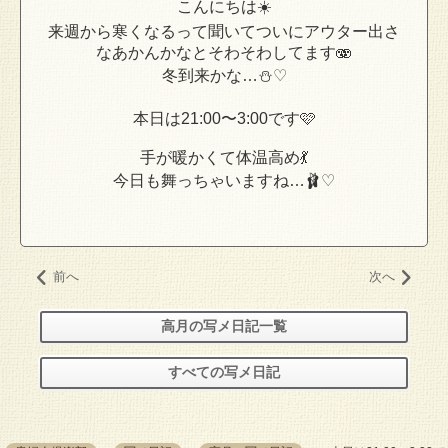
こんにちは☀️
来週から寒くなるって聞いてついにアウター出さ
なあかんかなとそわそわしてます🫨
冬到来かな…⛄️♡
本日は21:00〜3:00です🩷
手が暖かくて体温高め💃
今日も舞っちゃいますね…🩰♡
前へ
次へ
高月の写メ日記一覧
すべての写メ日記